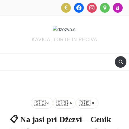
eur
facebook
instagram
map-
lock
marker
KAVICA, TORTE IN PECIVA
🇸🇮
🇬🇧
🇩🇪
SL
EN
DE
📋 Na jasi pri Džezvi – Cenik