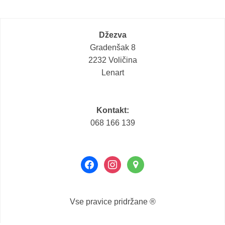
Džezva
Gradenšak 8
2232 Voličina
Lenart
Kontakt:
068 166 139
facebook
instagram
map-
marker
Vse pravice pridržane ®