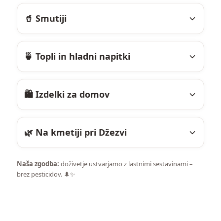
🥤 Smutiji
🍵 Topli in hladni napitki
🛍️ Izdelki za domov
🌿 Na kmetiji pri Džezvi
Naša zgodba:
doživetje ustvarjamo z lastnimi sestavinami –
brez pesticidov. 🌲✨