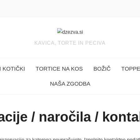
KAVICA, TORTE IN PECIVA
 KOTIČKI
TORTICE NA KOS
BOŽIČ
TOPPE
NAŠA ZGODBA
cije / naročila / konta
n rezervacije za katerega povprašujete. Izpolnite kontaktne podat