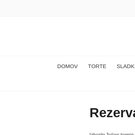
DOMOV
TORTE
SLADKI
Rezerva
Izberite željen termi