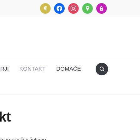
eur
facebook
instagram
map-
lock
marker
RJI
KONTAKT
DOMAČE
kt
ke in zapišite željene