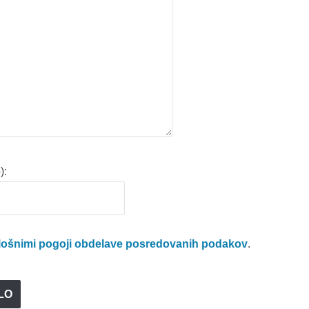
):
lošnimi pogoji obdelave posredovanih podakov
.